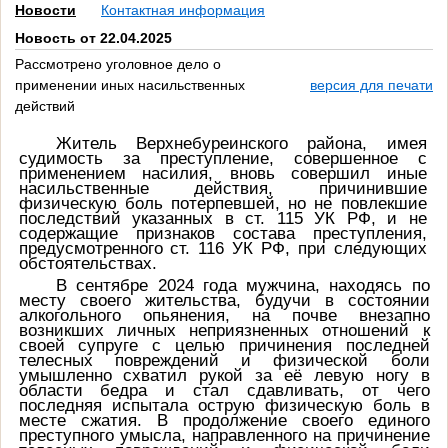
Новости
Контактная информация
Новость от 22.04.2025
Рассмотрено уголовное дело о
применении иных насильственных
версия для печати
действий
Житель Верхнебуреинского района, имея
судимость за преступление, совершенное с
применением насилия, вновь совершил
иные
насильственные действия, причинившие
физическую боль потерпевшей, но не повлекшие
последствий указанных в ст. 115 УК РФ, и не
содержащие признаков состава преступления,
предусмотренного ст. 116 УК РФ, при следующих
обстоятельствах.
В сентябре
2024 года мужчина, находясь по
месту своего жительства, будучи в состоянии
алкогольного опьянения,
на почве внезапно
возникших личных неприязненных отношений к
своей супруге с целью причинения последней
телесных повреждений и физической боли
умышленно схватил рукой за её левую ногу в
области бедра и стал сдавливать,
от чего
последняя испытала острую физическую боль в
месте сжатия. В продолжение своего единого
преступного умысла, направленного на причинение