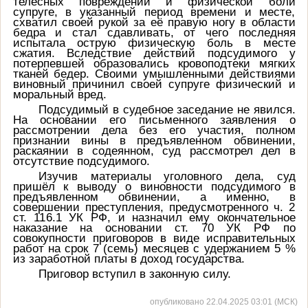
телесных повреждений и физической боли
супруге, в указанный период времени и месте,
схватил своей рукой за её правую ногу в области
бедра и стал сдавливать, от чего последняя
испытала острую физическую боль в месте
сжатия. Вследствие действий подсудимого у
потерпевшей образовались
кровоподтеки мягких
тканей бедер. Своими умышленными действиями
виновный причинил своей супруге физический и
моральный вред.
Подсудимый в судебное заседание не явился.
На основании его письменного заявления о
рассмотрении дела без его участия, полном
признании вины в предъявленном обвинении,
раскаянии в содеянном, суд рассмотрел дел в
отсутствие подсудимого.
Изучив материалы уголовного дела, суд
пришёл к выводу о виновности подсудимого в
предъявленном обвинении, а именно, в
совершении преступления, предусмотренного
ч. 2
ст. 116.1 УК РФ,
и назначил ему окончательное
наказание на основании ст. 70 УК РФ по
совокупности приговоров в виде исправительных
работ на срок 7 (семь) месяцев с удержанием 5 %
из заработной платы в доход государства.
Приговор вступил в законную силу.
опубликовано 22.04.2025 03:01 (МСК)